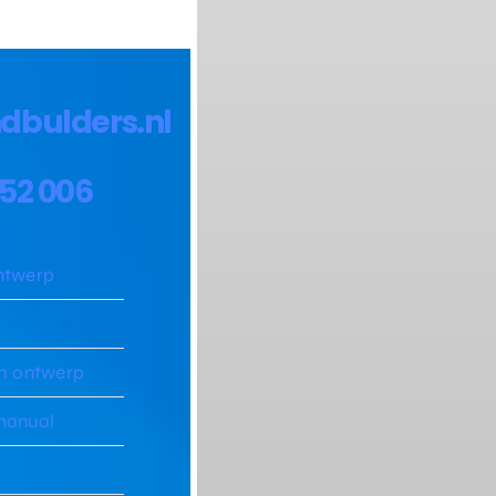
dbulders.nl
352 006
ntwerp
l
h ontwerp
manual