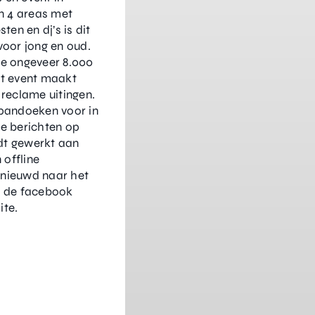
jn 4 areas met
sten en dj’s is dit
voor jong en oud.
ie ongeveer 8.000
it event maakt
 reclame uitingen.
spandoeken voor in
de berichten op
dt gewerkt aan
 offline
enieuwd naar het
s de facebook
ite.
noutdoor.com