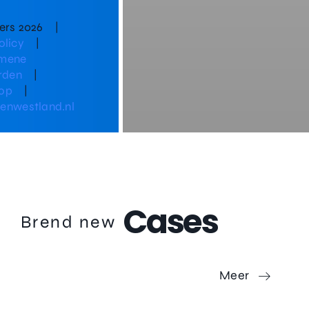
ders
2026 |
olicy
|
mene
rden
|
op
|
enwestland.nl
Cases
Brend new
Meer