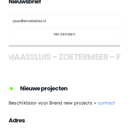
Nieuwsbrief
Verzenden
MAASSLUIS
–
ZOETERMEER
–
PIJN
Nieuwe projecten
Beschikbaar voor Brend new projects >
contact
Adres