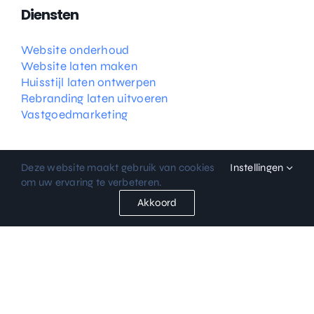
Diensten
Website onderhoud
Website laten maken
Huisstijl laten ontwerpen
Rebranding laten uitvoeren
Vastgoedmarketing
Deze website maakt gebruik van cookies
Instellingen
om uw ervaring te verbeteren.
Akkoord
© 2024 Brend Bulders –
Algemene voorwaarden
–
Privacy