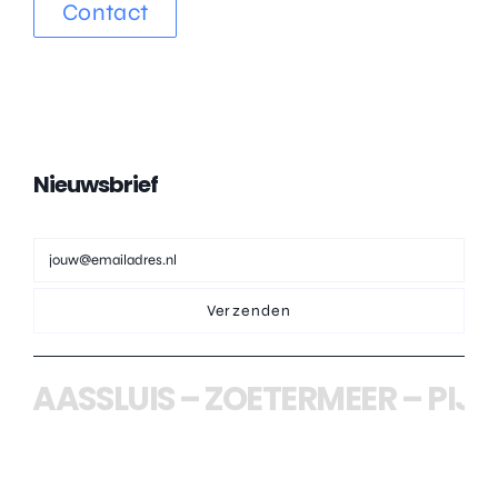
Contact
Nieuwsbrief
Verzenden
AASSLUIS
–
ZOETERMEER
–
PIJNA