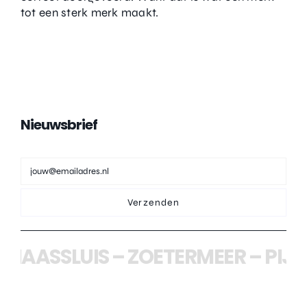
tot een sterk merk maakt.
Nieuwsbrief
Verzenden
AASSLUIS
–
ZOETERMEER
–
PIJNA