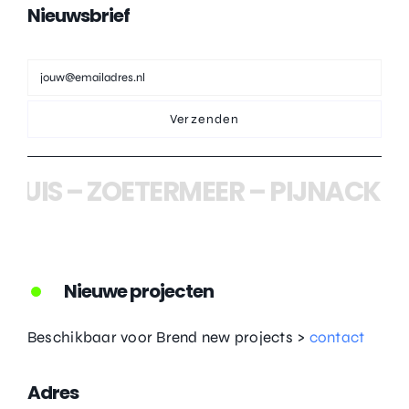
Nieuwsbrief
Verzenden
IS
–
ZOETERMEER
–
PIJNACKER
–
Nieuwe projecten
Beschikbaar voor Brend new projects >
contact
Adres