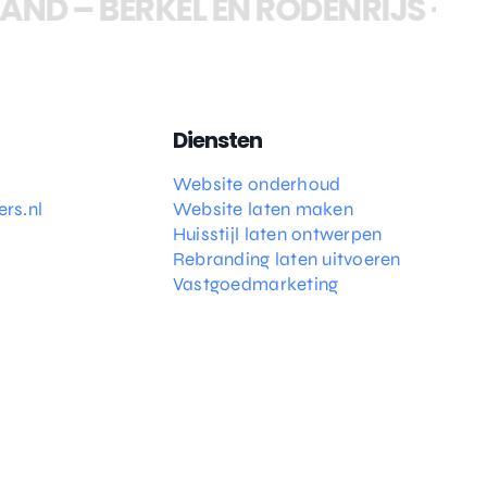
AND
–
BERKEL EN RODENRIJS
–
WA
Diensten
Website onderhoud
rs.nl
Website laten maken
Huisstijl laten ontwerpen
Rebranding laten uitvoeren
Vastgoedmarketing