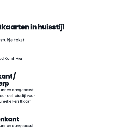
kaarten in huisstijl
 stukje tekst
ud Komt Hier
ant /
erp
kunnen aangepasst
ar de huisstijl voor
unieke kerstkaart
enkant
kunnen aangepasst