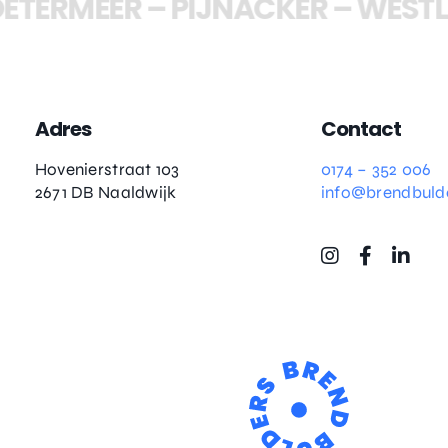
ETERMEER
–
PIJNACKER
–
WESTL
Adres
Contact
Hovenierstraat 103
0174 – 352 006
2671 DB Naaldwijk
info@brendbulde