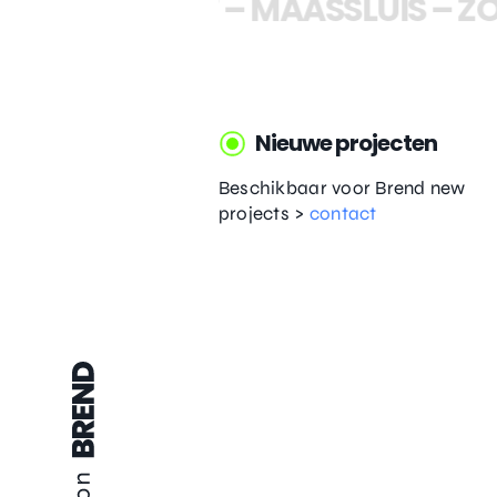
LAND
–
DELFT
–
MAASSLUIS
–
ZO
Nieuwe projecten
Beschikbaar voor Brend new
projects >
contact