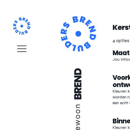
Skip
to
content
Kerst
4 opties
Maat
Jou Inho
Voork
ontw
Kleuren 
worden na
een echt 
Binn
Kleuren 