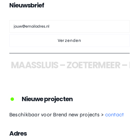
Nieuwsbrief
Verzenden
–
MAASSLUIS
–
ZOETERMEER
–
PI
Nieuwe projecten
Beschikbaar voor Brend new projects >
contact
Adres