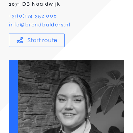
2671 DB Naaldwijk
+31(0)174 352 006
info@brendbulders.nl
Start route