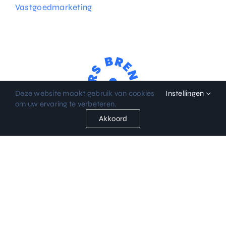
Vastgoedmarketing
Deze website maakt gebruik van cookies
Instellingen
om uw ervaring te verbeteren.
Akkoord
© 2024 Brend Bulders –
Algemene voorwaarden
–
Privacy
policy