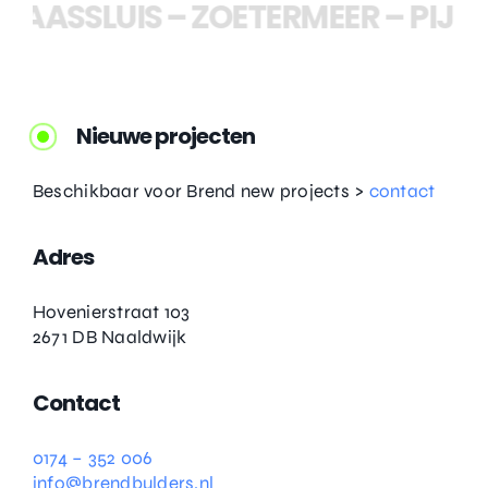
AASSLUIS
–
ZOETERMEER
–
PIJNA
Nieuwe projecten
Beschikbaar voor Brend new projects >
contact
Adres
Hovenierstraat 103
2671 DB Naaldwijk
Contact
0174 – 352 006
info@brendbulders.nl