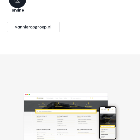
online
vannieropgroep.nl