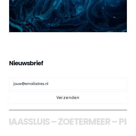
Nieuwsbrief
Verzenden
AASSLUIS
–
ZOETERMEER
–
PIJNA