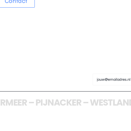
Contact
R
–
PIJNACKER
–
WESTLAND
–
BE