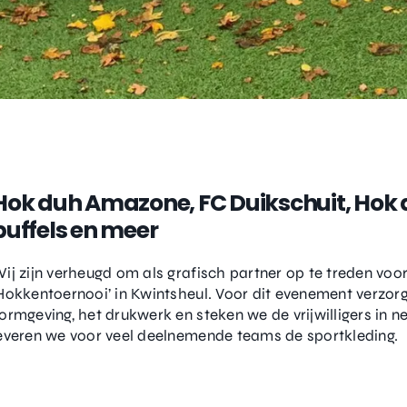
Hok duh Amazone, FC Duikschuit, Hok d
buffels en meer
ij zijn verheugd om als grafisch partner op te treden voo
Hokkentoernooi’ in Kwintsheul. Voor dit evenement verzorg
ormgeving, het drukwerk en steken we de vrijwilligers in ne
everen we voor veel deelnemende teams de sportkleding.