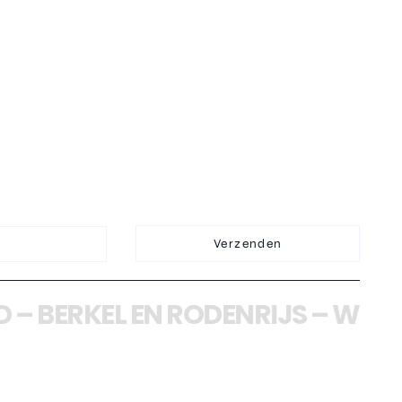
Verzenden
RKEL EN RODENRIJS
–
WATERING