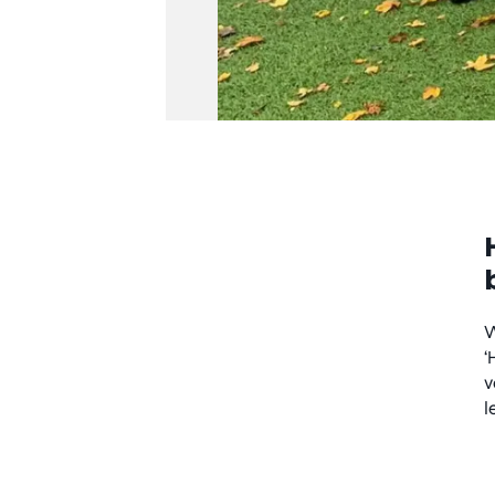
W
‘
v
l