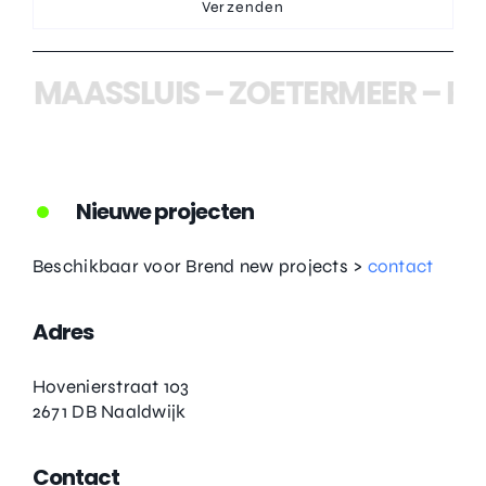
Verzenden
–
MAASSLUIS
–
ZOETERMEER
–
PI
Nieuwe projecten
Beschikbaar voor Brend new projects >
contact
Adres
Hovenierstraat 103
2671 DB Naaldwijk
Contact